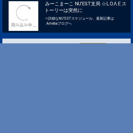
みーこまーこ NU'EST支局 ☆L.O.Λ.E ス
トーリーは突然に
⇒詳細なNU'ESTスケジュール、最新記事は
Amebaブログへ
いいね
ホームページランキング参加中
copyright© 2020 miiko-maako All Rights Reserved.