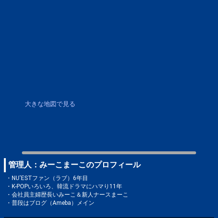
大きな地図で見る
管理人：みーこまーこのプロフィール
・NU'ESTファン（ラブ）6年目
・K-POPいろいろ、韓流ドラマにハマり11年
・会社員主婦歴長いみーこ＆新人ナースまーこ
・普段はブログ（Ameba）メイン