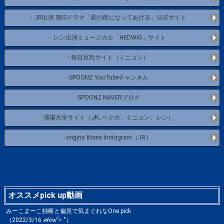
・JR出演 SBSドラマ「君の夜になってあげる」公式サイト
・レン出演ミュージカル「HEDWIG」サイト
・毎日豆乳サイト（ミニョン）
･SPOONZ YouTubeチャンネル
･SPOONZ NAVERブログ
･漢陽大学サイト（JR､ベクホ、ミニョン、レン）
･origins Korea Instagram（JR）
オススメpick up動画
みーこまーこ独断と偏見で気まぐれなOne pick
（2022/3/16 ꫛꫀꪝ✧‧˚）