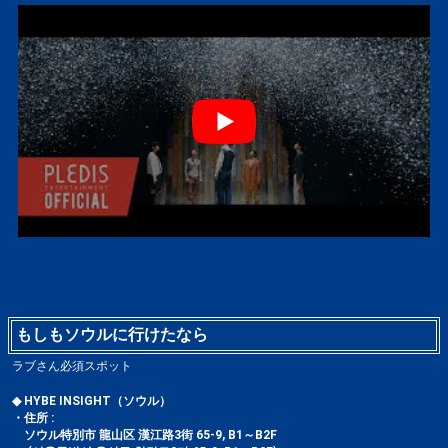
もしもソウルに行けたなら
ラブさん必須スポット
◆ HYBE INSIGHT（ソウル）
・住所 :
ソウル特別市 龍山区 漢江路3街 65-9, B1～B2F