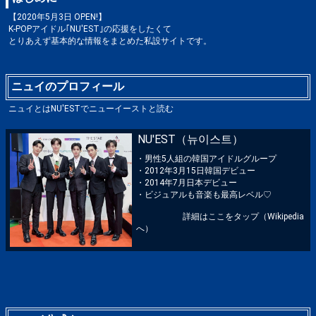
【2020年5月3日 OPEN!】
K-POPアイドル｢NU'EST｣の応援をしたくて
とりあえず基本的な情報をまとめた私設サイトです。
ニュイのプロフィール
ニュイとはNU'ESTでニューイーストと読む
NU'EST（뉴이스트）
・男性5人組の韓国アイドルグループ
・2012年3月15日韓国デビュー
・2014年7月日本デビュー
・ビジュアルも音楽も最高レベル♡
詳細はここをタップ（Wikipedia
へ）