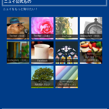
ニュイ公式もの
ニュイをもっと知りたい！
Twitter（韓国）
Twitter（日本）
Instagram（韓国）
YouTube
NU'EST
公式サイト
Instagram（日本）
（PLEDIS運営）
Facebook
V LIVE
PLEDIS
SONY MUSIC
NAVERブログ
（NU'ESTサイト）